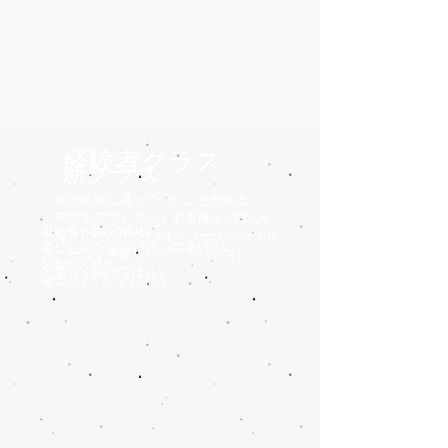
​経験者クラス
​新クラス
​・英語教室に通っていたことがある
​・英語をアウトプットする機会がほしい
​・習い事や英語が初めて
​・海外に住んでいた/インターナショナル
​・楽しく英語の環境を作ってあげたい
スクールを卒業した（アドバンス）
​・お歌が大好き
・楽しく続けてほしい
​・発音がよくなってほしい