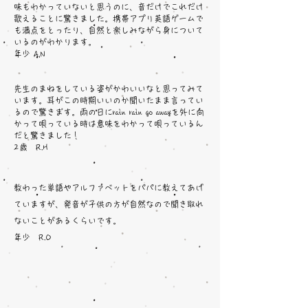
味もわかっていないと思うのに、音だけでこれだけ
歌えることに驚きました。携帯アプリ英語ゲームで
も満点をとったり、自然と楽しみながら身について
いるのがわかります。
年少 A,N
先生のまねをしている姿がかわいいなと思ってみて
います。耳がこの時期いいのか聞いたまま言ってい
るので驚きます。雨の日にrain rain go awayを外に向
かって唄っている時は意味をわかって唄っているん
だと驚きました！
2歳 R.H
教わった単語やアルファベットをパパに教えてあげ
ていますが、発音が子供の方が自然なので聞き取れ
ないことがあるくらいです。
​年少 R.O