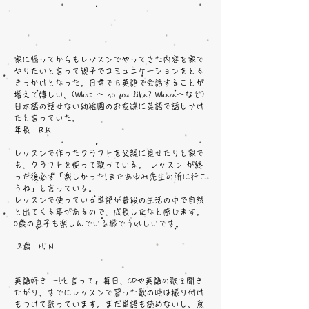
家に帰ってからもレッスンでやってきた内容を家で
やりたいと言って親子でコミュニケーションをとる
きっかけとなった。日常でも英語で会話することが
増えて嬉しい。(What 〜 do you like? Where〜など)
日本語の話せない幼稚園のお友達に英語で話しかけ
たと言っていた。
年長 R.K
レッスンで作ったクラフトを父親に見せたりと家で
も、クラフトを使って歌っている。 レッスン が終
った後必ず「楽しかった!またあゆみ先生の所に行こ
うね」と言っている。
レッスンで使っている単語が普段の生活の中で自然
と出てくる事があるので、成長したなと感じます。
0歳の息子も楽しんでいる様でうれしいです。
2歳 H. N
英語好き 一!と言って、毎日、CDや英語の歌を聞き
たがり、すでにレッスンで習った歌の時は振り付け
もつけて歌っています。まだ単語も読めないし、意