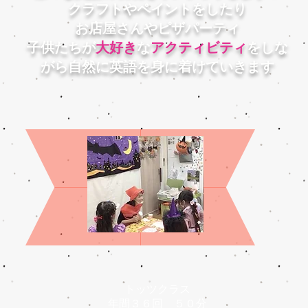
クラフトやペイントをしたり
お店屋さんやピザパーティ
子供たちが
大好き
な
アクティビティ
をしな
がら自然に英語を身に着けていきます
トッツクラス​
​年間３６回 ５０分