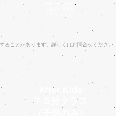
月謝6,500（税込）
２歳児と保護者
（２組～５組）
することがあります。詳しくはお問合せください
After Kids
７５分クラス
（子供のみ）